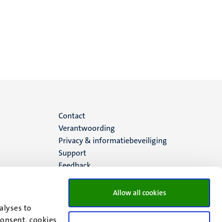
Menu
Contact
Verantwoording
footer
Privacy & informatiebeveiliging
Support
(NL)
Feedback
Allow all cookies
alyses to
consent, cookies