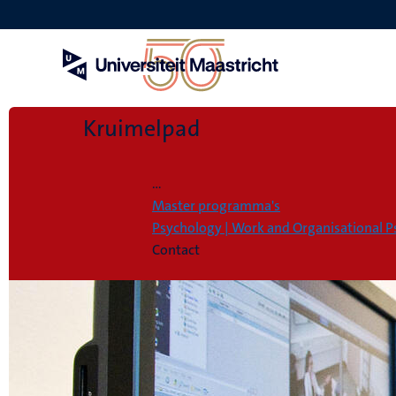
Overslaan
en
naar
de
inhoud
gaan
Kruimelpad
Home
...
Master programma's
Psychology | Work and Organisational 
Contact