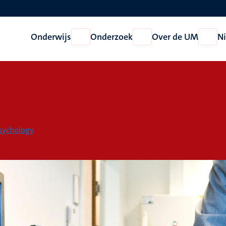
Onderwijs
Onderzoek
Over de UM
N
Open
Open
Open
Onderwijs
Onderzoek
Over
de
UM
Psychology