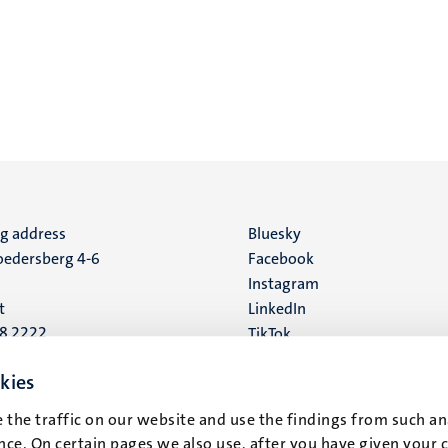
ng address
Social
Bluesky
edersberg 4-6
Facebook
media
Instagram
t
LinkedIn
88 2222
TikTok
YouTube
 address
kies
16
 the traffic on our website and use the findings from such an
ce. On certain pages we also use, after you have given your 