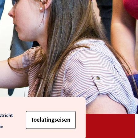
tricht
Toelatingseisen
ie