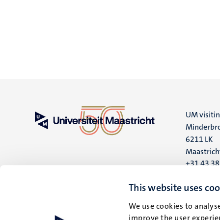
UM visiti
Minderbro
6211 LK
Maastrich
+31 43 3
UM postal
This website uses coo
P.O. Box 6
We use cookies to analyse
6200 MD
improve the user experien