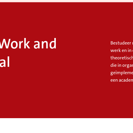
 Work and
Bestudeer 
werk en in
al
theoretisc
die in org
geïmplemen
een academ