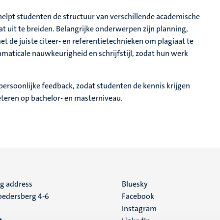
n helpt studenten de structuur van verschillende academische
 uit te breiden. Belangrijke onderwerpen zijn planning,
et de juiste citeer- en referentietechnieken om plagiaat te
ticale nauwkeurigheid en schrijfstijl, zodat hun werk
ersoonlijke feedback, zodat studenten de kennis krijgen
eteren op bachelor- en masterniveau.
ng address
Social
Bluesky
edersberg 4-6
Facebook
media
Instagram