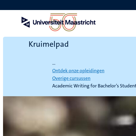
Overslaan
en
naar
de
inhoud
gaan
Kruimelpad
Home
...
Ontdek onze opleidingen
Overige cursussen
Academic Writing for Bachelor’s Studen