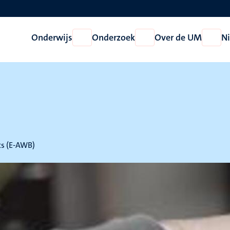
Onderwijs
Onderzoek
Over de UM
N
Open
Open
Open
Onderwijs
Onderzoek
Over
de
UM
ts (E-AWB)