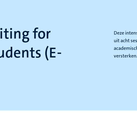
ting for
Deze inten
uit acht se
udents (E-
academisch
versterken