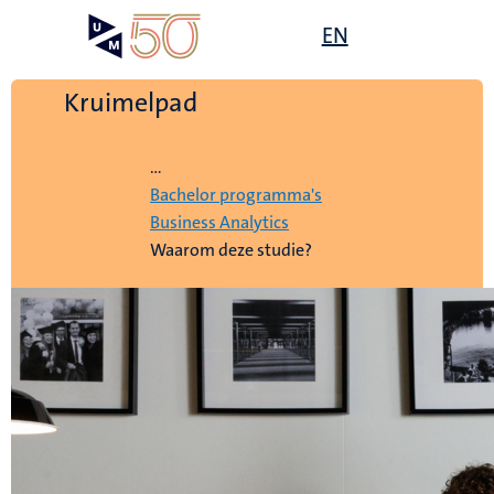
Overslaan
Open
EN
Search
My
en
UM
menu
on
naar
the
de
Kruimelpad
websit
inhoud
Home
gaan
...
Bachelor programma's
Business Analytics
Waarom deze studie?