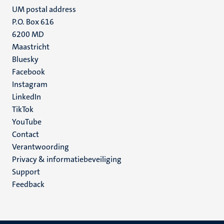
UM postal address
P.O. Box 616
6200 MD
Maastricht
Social
Bluesky
Facebook
media
Instagram
LinkedIn
TikTok
YouTube
Menu
Contact
Verantwoording
footer
Privacy & informatiebeveiliging
(NL)
Support
Feedback