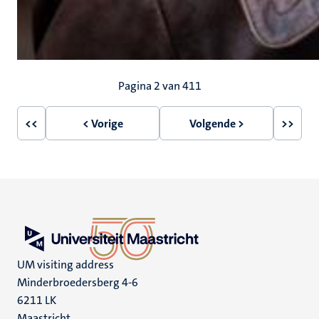
Paginering
Pagina 2 van 411
<<
< Vorige
Volgende >
>>
Eerste
Vorige
Volgende
Laatst
pagina
pagina
pagina
pagin
UM visiting address
Minderbroedersberg 4-6
6211 LK
Maastricht