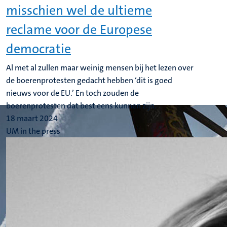
misschien wel de ultieme
reclame voor de Europese
democratie
Al met al zullen maar weinig mensen bij het lezen over
de boerenprotesten gedacht hebben ‘dit is goed
nieuws voor de EU.’ En toch zouden de
boerenprotesten dat best eens kunnen zijn.
18 maart 2024
UM in the press