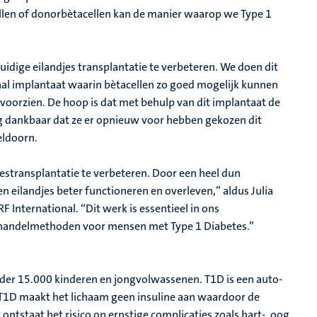
len of donorbètacellen kan de manier waarop we Type 1
uidige eilandjes transplantatie te verbeteren. We doen dit
al implantaat waarin bètacellen zo goed mogelijk kunnen
voorzien. De hoop is dat met behulp van dit implantaat de
erg dankbaar dat ze er opnieuw voor hebben gekozen dit
eldoorn.
jestransplantatie te verbeteren. Door een heel dun
n eilandjes beter functioneren en overleven,” aldus Julia
F International. “Dit werk is essentieel in ons
ehandelmethoden voor mensen met Type 1 Diabetes.”
er 15.000 kinderen en jongvolwassenen. T1D is een auto-
 T1D maakt het lichaam geen insuline aan waardoor de
ntstaat het risico op ernstige complicaties zoals hart-, oog