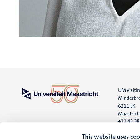
UM visiti
Minderbro
6211 LK
Maastrich
+31 43 3
UM postal
This website uses coo