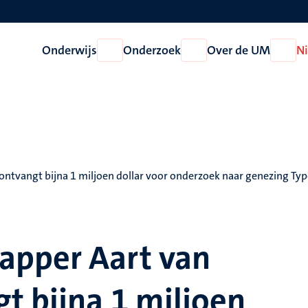
Onderwijs
Onderzoek
Over de UM
N
Open
Open
Open
Onderwijs
Onderzoek
Over
de
UM
tvangt bijna 1 miljoen dollar voor onderzoek naar genezing Typ
apper Aart van
t bijna 1 miljoen