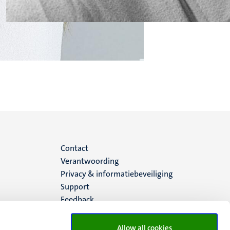
Menu
Contact
Verantwoording
footer
Privacy & informatiebeveiliging
Support
(NL)
Feedback
Allow all cookies