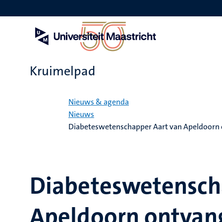
Overslaan
en
naar
de
inhoud
gaan
Kruimelpad
Home
Nieuws & agenda
Nieuws
Diabeteswetenschapper Aart van Apeldoorn on
Diabeteswetensch
Apeldoorn ontvang