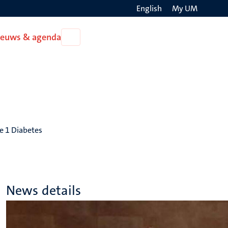
English
My UM
Search
ieuws & agenda
Open
on
Nieuws
the
&
agenda
websit
e 1 Diabetes
News details