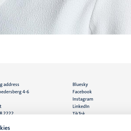
ng address
Social
Bluesky
edersberg 4-6
Facebook
media
Instagram
t
LinkedIn
88 2222
TikTok
YouTube
 address
kies