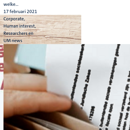
welke...
17 februari 2021
Corporate,
Human interest,
Researchers en
UM news