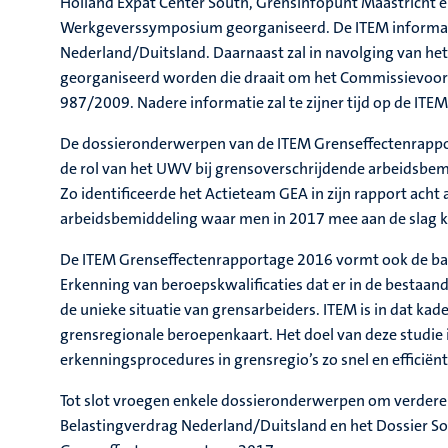
Holland Expat Center South, Grensinfopunt Maastricht e
Werkgeverssymposium georganiseerd. De ITEM informatie
Nederland/Duitsland. Daarnaast zal in navolging van het
georganiseerd worden die draait om het Commissievoors
987/2009. Nadere informatie zal te zijner tijd op de IT
De dossieronderwerpen van de ITEM Grenseffectenrapport
de rol van het UWV bij grensoverschrijdende arbeidsbemid
Zo identificeerde het Actieteam GEA in zijn rapport acht
arbeidsbemiddeling waar men in 2017 mee aan de slag k
De ITEM Grenseffectenrapportage 2016 vormt ook de basi
Erkenning van beroepskwalificaties dat er in de bestaan
de unieke situatie van grensarbeiders. ITEM is in dat ka
grensregionale beroepenkaart. Het doel van deze studi
erkenningsprocedures in grensregio’s zo snel en efficiën
Tot slot vroegen enkele dossieronderwerpen om verdere b
Belastingverdrag Nederland/Duitsland en het Dossier S