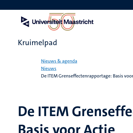
Overslaan
en
naar
de
inhoud
gaan
Kruimelpad
Home
Nieuws & agenda
Nieuws
De ITEM Grenseffectenrapportage: Basis voor
De ITEM Grenseffe
Basis voor Actie