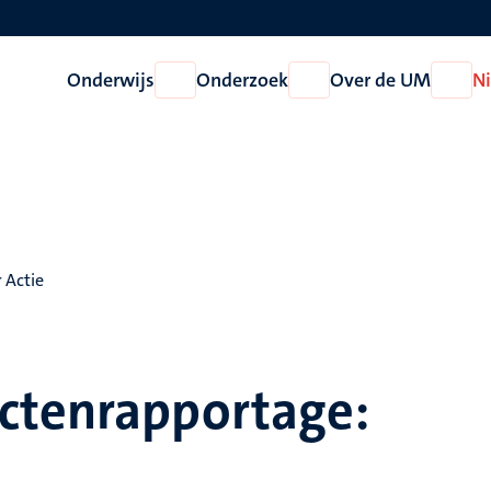
Onderwijs
Onderzoek
Over de UM
N
Open
Open
Open
Onderwijs
Onderzoek
Over
de
UM
 Actie
ctenrapportage: