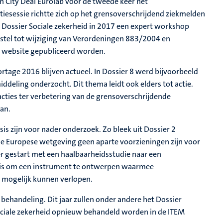
n City Deal Eurolab voor de tweede keer het
sessie richtte zich op het grensoverschrijdend ziekmelden
 Dossier Sociale zekerheid in 2017 een expert workshop
tel tot wijziging van Verordeningen 883/2004 en
EM website gepubliceerd worden.
age 2016 blijven actueel. In Dossier 8 werd bijvoorbeeld
deling onderzocht. Dit thema leidt ook elders tot actie.
 acties ter verbetering van de grensoverschrijdende
an.
s zijn voor nader onderzoek. Zo bleek uit Dossier 2
de Europese wetgeving geen aparte voorzieningen zijn voor
der gestart met een haalbaarheidsstudie naar een
e is om een instrument te ontwerpen waarmee
t mogelijk kunnen verlopen.
ehandeling. Dit jaar zullen onder andere het Dossier
ociale zekerheid opnieuw behandeld worden in de ITEM