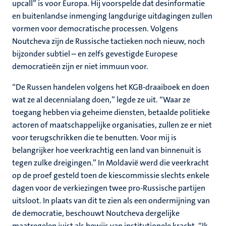
upcall” is voor Europa. Hij voorspelde dat desinformatie
en buitenlandse inmenging langdurige uitdagingen zullen
vormen voor democratische processen. Volgens
Noutcheva zijn de Russische tactieken noch nieuw, noch
bijzonder subtiel – en zelfs gevestigde Europese
democratieën zijn er niet immuun voor.
“De Russen handelen volgens het KGB-draaiboek en doen
wat ze al decennialang doen,” legde ze uit. “Waar ze
toegang hebben via geheime diensten, betaalde politieke
actoren of maatschappelijke organisaties, zullen ze er niet
voor terugschrikken die te benutten. Voor mij is
belangrijker hoe veerkrachtig een land van binnenuit is
tegen zulke dreigingen.” In Moldavië werd die veerkracht
op de proef gesteld toen de kiescommissie slechts enkele
dagen voor de verkiezingen twee pro-Russische partijen
uitsloot. In plaats van dit te zien als een ondermijning van
de democratie, beschouwt Noutcheva dergelijke
maatregelen juist als bewijs van institutionele kracht. “Ik