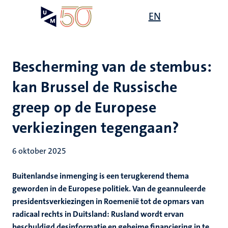
Overslaan
Open
EN
Search
My
en
UM
menu
on
naar
the
de
websit
inhoud
Bescherming van de stembus:
gaan
kan Brussel de Russische
greep op de Europese
verkiezingen tegengaan?
6 oktober 2025
Buitenlandse inmenging is een terugkerend thema
geworden in de Europese politiek. Van de geannuleerde
presidentsverkiezingen in Roemenië tot de opmars van
radicaal rechts in Duitsland: Rusland wordt ervan
beschuldigd desinformatie en geheime financiering in te