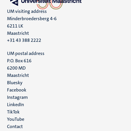
UM visiting address
Minderbroedersberg 4-6
6211 LK
Maastricht
+31 43 388 2222
UM postal address
P.O. Box 616
6200 MD
Maastricht
Social
Bluesky
Facebook
media
Instagram
LinkedIn
TikTok
YouTube
Menu
Contact