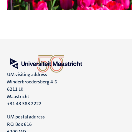
UM visiting address
Minderbroedersberg 4-6
6211 LK
Maastricht
+31 43 388 2222
UM postal address
P.O. Box 616
6200 MD