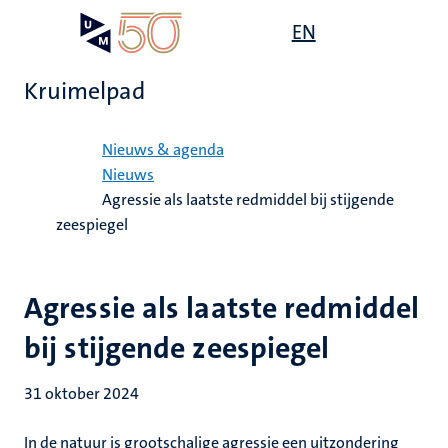
Overslaan
Open
EN
Search
My
en
UM
menu
on
naar
the
Kruimelpad
de
websit
inhoud
Home
gaan
Nieuws & agenda
Nieuws
Agressie als laatste redmiddel bij stijgende
zeespiegel
Agressie als laatste redmiddel
bij stijgende zeespiegel
31 oktober 2024
In de natuur is grootschalige agressie een uitzondering