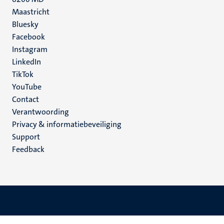
Maastricht
Social
Bluesky
Facebook
media
Instagram
LinkedIn
TikTok
YouTube
Menu
Contact
Verantwoording
footer
Privacy & informatiebeveiliging
(NL)
Support
Feedback