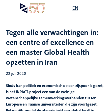
Overslaan
Open
EN
Search
My
en
UM
menu
on
naar
the
de
websit
inhoud
Tegen alle verwachtingen in:
gaan
een centre of excellence en
een master Global Health
opzetten in Iran
22 juli 2020
Sinds Iran politiek en economisch op een zijspoor is gezet,
is het INPACT-project een van de weinige
wetenschappelijke samenwerkingsverbanden tussen
Europese en Iraanse universiteiten die zijn voortgezet.
Belangrijk, omdat de afwezigheid van global health-