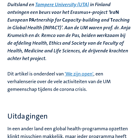
Duitsland en
Tampere University (UTA)
in Finland
ontvingen een beurs voor het Erasmus+-project ‘
I
ra
N
European
PA
rtnership for
C
apacity-building and
T
eaching
in Global Health (INPACT)’. Aan de UM waren prof. dr. Anja
Krumeich en dr. Remco van de Pas, beiden werkzaam bij
de afdeling Health, Ethics and Society van de Faculty of
Health, Medicine and Life Sciences, de drijvende krachten
achter het project.
Dit artikel is onderdeel van
'We zijn open'
, een
verhalenserie over de vele activiteiten van de UM
gemeenschap tijdens de corona crisis.
Uitdagingen
In een ander land een global health-programma opzetten
klinkt misschien makkelijk, maar ieder programma heeft