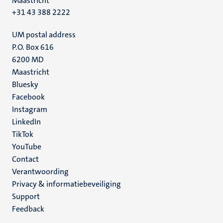
Maastricht
+31 43 388 2222
UM postal address
P.O. Box 616
6200 MD
Maastricht
Social
Bluesky
Facebook
media
Instagram
LinkedIn
TikTok
YouTube
Menu
Contact
Verantwoording
footer
Privacy & informatiebeveiliging
(NL)
Support
Feedback