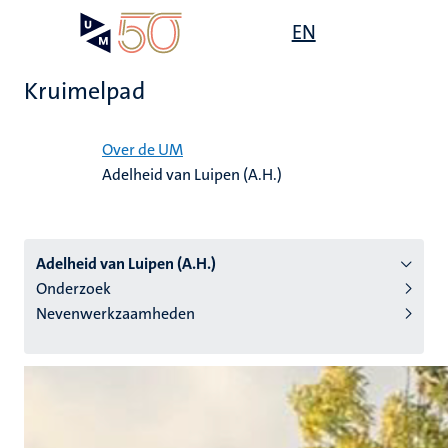
Overslaan
Open
EN
Search
My
en
UM
menu
on
naar
the
Kruimelpad
de
websit
inhoud
Home
gaan
Over de UM
Adelheid van Luipen (A.H.)
tie
s
Adelheid van Luipen (A.H.)
Onderzoek
Nevenwerkzaamheden