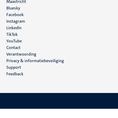
Maastricht
Social
Bluesky
Facebook
media
Instagram
LinkedIn
TikTok
YouTube
Menu
Contact
Verantwoording
footer
Privacy & informatiebeveiliging
(NL)
Support
Feedback