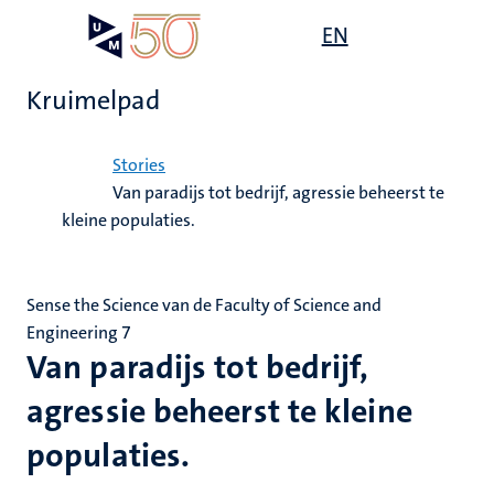
Overslaan
Open
EN
Search
My
en
UM
menu
on
naar
the
Kruimelpad
de
websit
inhoud
Home
gaan
Stories
Van paradijs tot bedrijf, agressie beheerst te
kleine populaties.
Sense the Science van de Faculty of Science and
Engineering 7
Van paradijs tot bedrijf,
agressie beheerst te kleine
populaties.