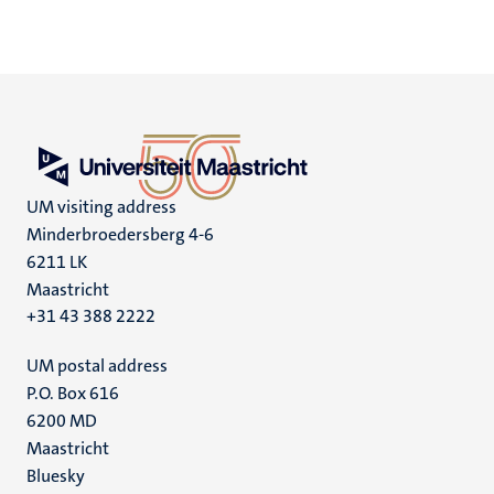
UM visiting address
Minderbroedersberg 4-6
6211 LK
Maastricht
+31 43 388 2222
UM postal address
P.O. Box 616
6200 MD
Maastricht
Social
Bluesky