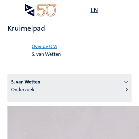
Overslaan
Open
EN
Search
My
en
UM
menu
on
naar
the
Kruimelpad
de
websit
inhoud
Home
gaan
Over de UM
S. van Wetten
tie
s
S. van Wetten
Onderzoek