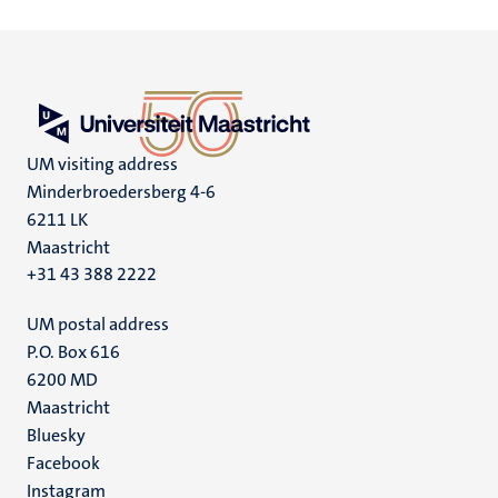
UM visiting address
Minderbroedersberg 4-6
6211 LK
Maastricht
+31 43 388 2222
UM postal address
P.O. Box 616
6200 MD
Maastricht
Social
Bluesky
Facebook
media
Instagram