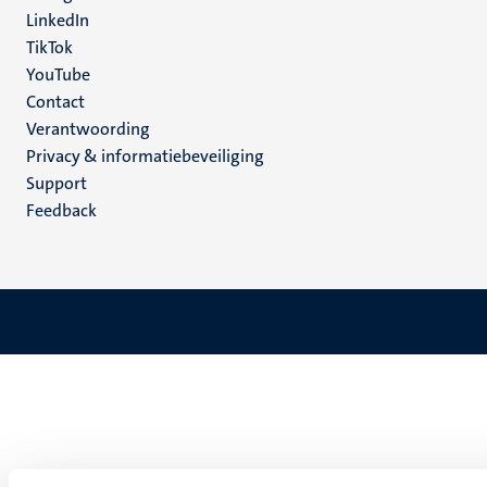
LinkedIn
TikTok
YouTube
Menu
Contact
Verantwoording
footer
Privacy & informatiebeveiliging
(NL)
Support
Feedback