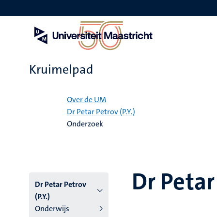
Overslaan
en
naar
de
inhoud
gaan
Kruimelpad
Home
Over de UM
Dr Petar Petrov (P.Y.)
Onderzoek
Dr Petar 
Dr Petar Petrov
(P.Y.)
Onderwijs