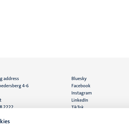
ng address
Social
Bluesky
edersberg 4-6
Facebook
media
Instagram
t
LinkedIn
88 2222
TikTok
YouTube
 address
kies
16