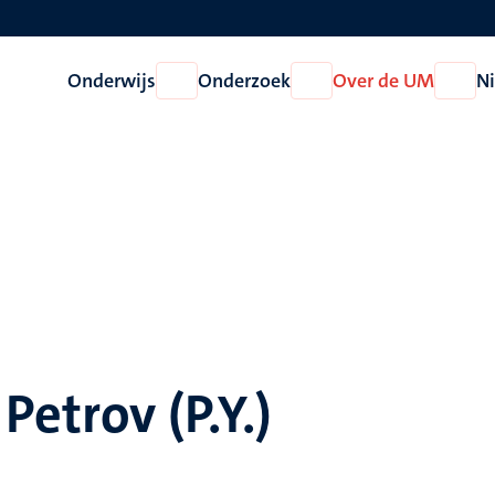
Onderwijs
Onderzoek
Over de UM
N
Open
Open
Open
Onderwijs
Onderzoek
Over
de
UM
Petrov (P.Y.)