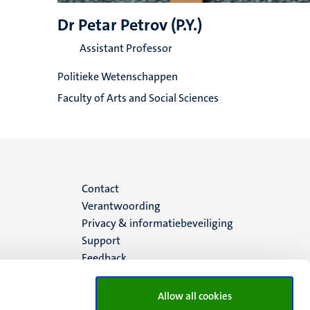
Dr Petar Petrov (P.Y.)
Assistant Professor
Politieke Wetenschappen
Faculty of Arts and Social Sciences
Menu
Contact
Verantwoording
footer
Privacy & informatiebeveiliging
Support
(NL)
Feedback
Allow all cookies