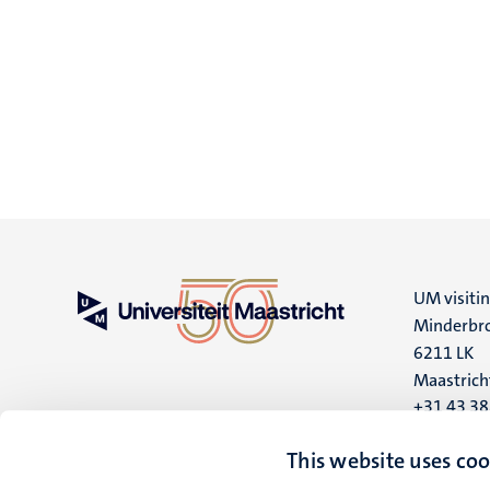
UM visiti
Minderbro
6211 LK
Maastrich
+31 43 3
UM postal
This website uses coo
P.O. Box 6