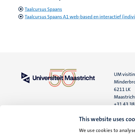
Taalcursus Spaans
Taalcursus Spaans A1 web-based en interactief (indiv
UM visiti
Minderbro
6211 LK
Maastrich
+31 43 3
UM postal
This website uses coo
P.O. Box 6
We use cookies to analyse
6200 MD