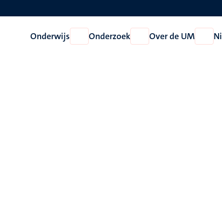
Onderwijs
Onderzoek
Over de UM
N
Open
Open
Open
Onderwijs
Onderzoek
Over
de
UM