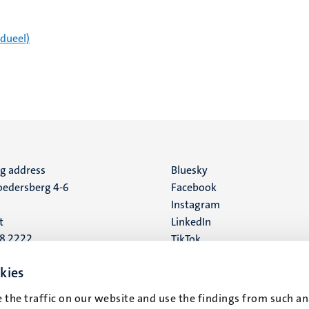
idueel)
ng address
Social
Bluesky
edersberg 4-6
Facebook
media
Instagram
t
LinkedIn
88 2222
TikTok
YouTube
 address
kies
16
 the traffic on our website and use the findings from such an