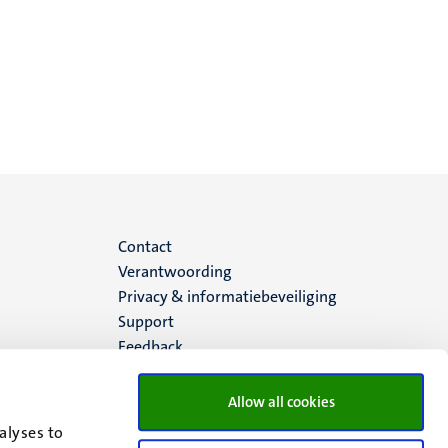
Menu
Contact
Verantwoording
footer
Privacy & informatiebeveiliging
Support
(NL)
Feedback
Allow all cookies
alyses to