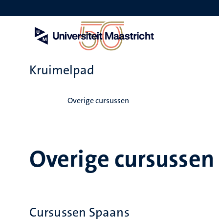
Overslaan
en
naar
de
inhoud
gaan
Kruimelpad
Home
Overige cursussen
Overige cursussen
Cursussen Spaans