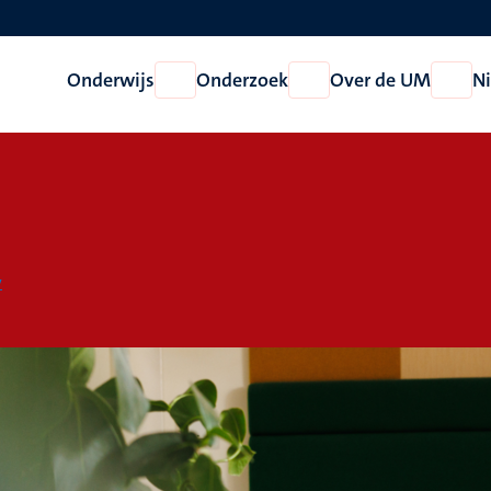
Onderwijs
Onderzoek
Over de UM
N
Open
Open
Open
Onderwijs
Onderzoek
Over
de
UM
y