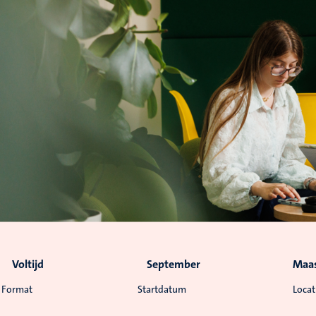
Voltijd
September
Maas
Format
Startdatum
Locat