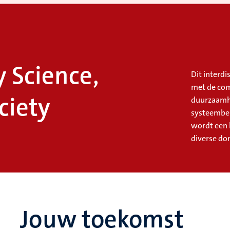
y Science,
Dit interd
met de com
ciety
duurzaamhe
systeembe
wordt een
diverse do
Jouw toekomst