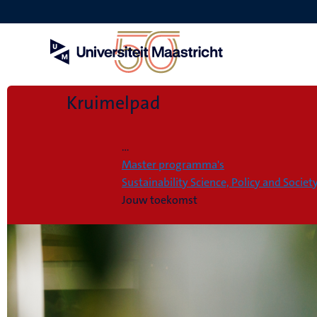
Overslaan
en
naar
de
inhoud
gaan
Kruimelpad
Home
...
Master programma's
Sustainability Science, Policy and Societ
Jouw toekomst