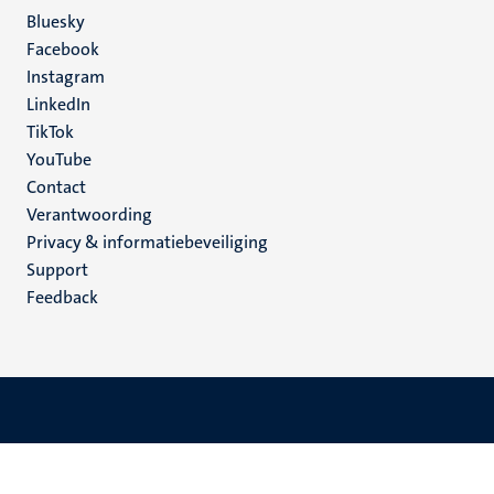
Social
Bluesky
Facebook
media
Instagram
LinkedIn
TikTok
YouTube
Menu
Contact
Verantwoording
footer
Privacy & informatiebeveiliging
(NL)
Support
Feedback