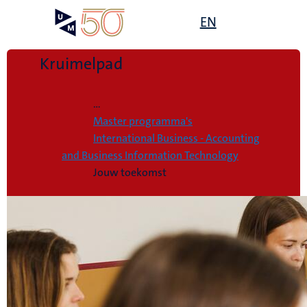
Overslaan
Open
EN
Search
My
en
UM
menu
on
naar
the
de
Kruimelpad
websit
inhoud
Home
gaan
...
Master programma's
International Business - Accounting
and Business Information Technology
Jouw toekomst