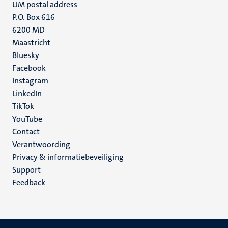
UM postal address
P.O. Box 616
6200 MD
Maastricht
Social
Bluesky
Facebook
media
Instagram
LinkedIn
TikTok
YouTube
Menu
Contact
Verantwoording
footer
Privacy & informatiebeveiliging
(NL)
Support
Feedback