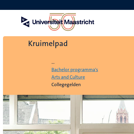
Overslaan
en
naar
de
inhoud
gaan
Kruimelpad
Home
...
Bachelor programma's
Arts and Culture
Collegegelden