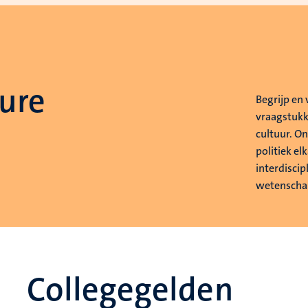
ture
Begrijp en
vraagstukk
cultuur. O
politiek el
interdiscip
wetenscha
Collegegelden