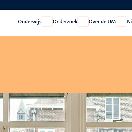
Onderwijs
Onderzoek
Over de UM
N
Open
Open
Open
Onderwijs
Onderzoek
Over
de
UM