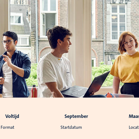
Voltijd
September
Maas
Format
Startdatum
Locat