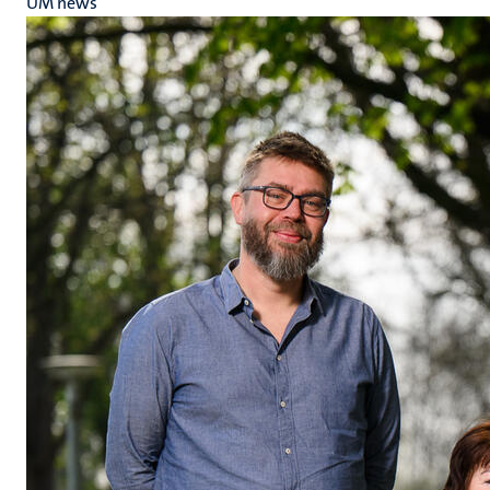
UM news