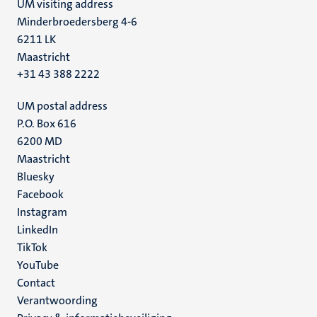
UM visiting address
Minderbroedersberg 4-6
6211 LK
Maastricht
+31 43 388 2222
UM postal address
P.O. Box 616
6200 MD
Maastricht
Social
Bluesky
Facebook
media
Instagram
LinkedIn
TikTok
YouTube
Menu
Contact
Verantwoording
footer