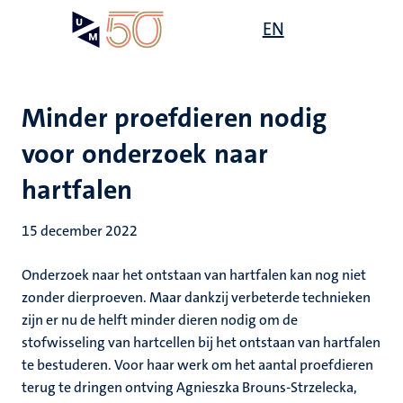
Overslaan
Open
EN
Search
My
en
UM
menu
on
naar
the
de
websit
inhoud
Minder proefdieren nodig
gaan
voor onderzoek naar
hartfalen
15 december 2022
Onderzoek naar het ontstaan van hartfalen kan nog niet
zonder dierproeven. Maar dankzij verbeterde technieken
zijn er nu de helft minder dieren nodig om de
stofwisseling van hartcellen bij het ontstaan van hartfalen
te bestuderen. Voor haar werk om het aantal proefdieren
terug te dringen ontving Agnieszka Brouns-Strzelecka,