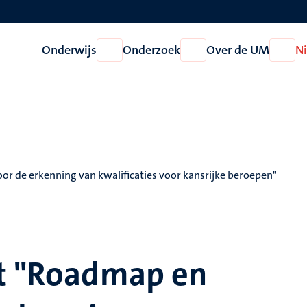
Onderwijs
Onderzoek
Over de UM
N
Open
Open
Open
Onderwijs
Onderzoek
Over
de
UM
or de erkenning van kwalificaties voor kansrijke beroepen"
ct "Roadmap en