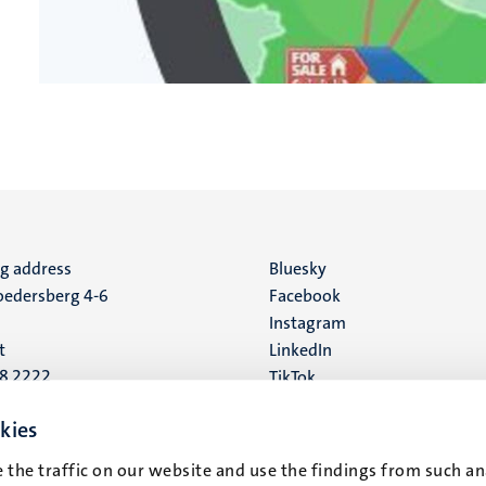
ng address
Social
Bluesky
edersberg 4-6
Facebook
media
Instagram
t
LinkedIn
88 2222
TikTok
YouTube
 address
kies
16
 the traffic on our website and use the findings from such an