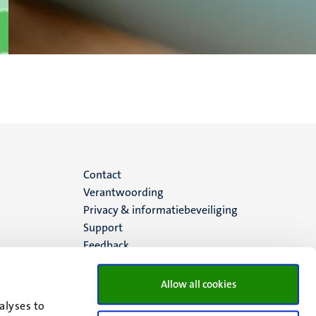
Menu
Contact
Verantwoording
footer
Privacy & informatiebeveiliging
Support
(NL)
Feedback
Allow all cookies
alyses to