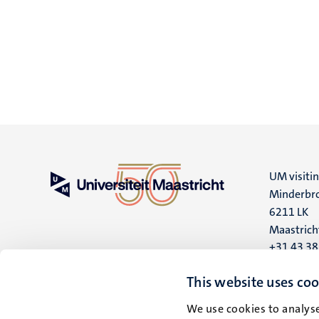
UM visiti
Minderbro
6211 LK
Maastrich
+31 43 3
UM postal
This website uses coo
P.O. Box 6
We use cookies to analyse
6200 MD