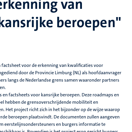
 erkenning van
 kansrijke beroepen"
 factsheet voor de erkenning van kwalificaties voor
, ingediend door de Provincie Limburg (NL) als hoofdaanvrager
ners langs de Nederlandse grens samen waaronder partners
sen.
ps en factsheets voor kansrijke beroepen. Deze roadmaps en
oel hebben de grensoverschrijdende mobiliteit en
. Het project richt zich in het bijzonder op de wijze waarop
erde beroepen plaatsvindt. De documenten zullen aangeven
m eerstelijnsondersteuners en burgers informatie te
chikbaar is. Bovendien is het project erop gericht burgers