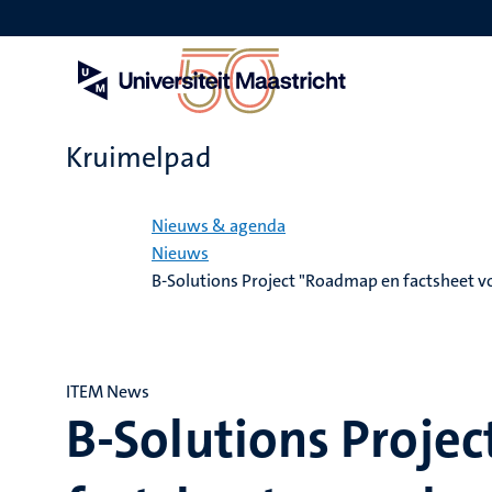
Overslaan
en
naar
de
inhoud
gaan
Kruimelpad
Home
Nieuws & agenda
Nieuws
B-Solutions Project "Roadmap en factsheet vo
ITEM News
B-Solutions Proje