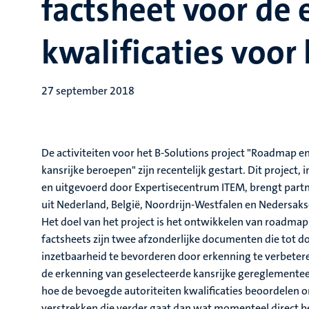
factsheet voor de
kwalificaties voor
27 september 2018
De activiteiten voor het B-Solutions project "Roadmap en
kansrijke beroepen" zijn recentelijk gestart. Dit project
en uitgevoerd door Expertisecentrum ITEM, brengt part
uit Nederland, België, Noordrijn-Westfalen en Nedersak
Het doel van het project is het ontwikkelen van roadma
factsheets zijn twee afzonderlijke documenten die tot d
inzetbaarheid te bevorderen door erkenning te verbeteren
de erkenning van geselecteerde kansrijke gereglemente
hoe de bevoegde autoriteiten kwalificaties beoordelen o
verstrekken die verder gaat dan wat momenteel direct bes