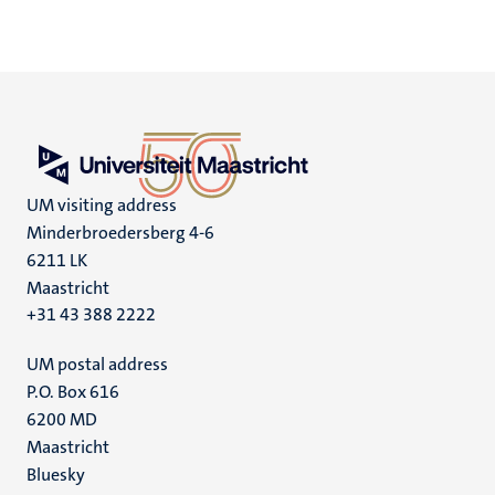
UM visiting address
Minderbroedersberg 4-6
6211 LK
Maastricht
+31 43 388 2222
UM postal address
P.O. Box 616
6200 MD
Maastricht
Social
Bluesky