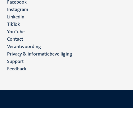
Facebook
media
Instagram
LinkedIn
TikTok
YouTube
Menu
Contact
Verantwoording
footer
Privacy & informatiebeveiliging
(NL)
Support
Feedback