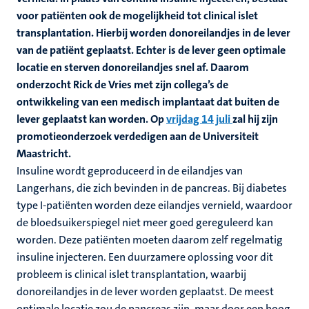
voor patiënten ook de mogelijkheid tot clinical islet
transplantation. Hierbij worden donoreilandjes in de lever
van de patiënt geplaatst. Echter is de lever geen optimale
locatie en sterven donoreilandjes snel af. Daarom
onderzocht Rick de Vries met zijn collega’s de
ontwikkeling van een medisch implantaat dat buiten de
lever geplaatst kan worden. Op
vrijdag 14 juli
zal hij zijn
promotieonderzoek verdedigen aan de Universiteit
Maastricht.
Insuline wordt geproduceerd in de eilandjes van
Langerhans, die zich bevinden in de pancreas. Bij diabetes
type I-patiënten worden deze eilandjes vernield, waardoor
de bloedsuikerspiegel niet meer goed gereguleerd kan
worden. Deze patiënten moeten daarom zelf regelmatig
insuline injecteren. Een duurzamere oplossing voor dit
probleem is clinical islet transplantation, waarbij
donoreilandjes in de lever worden geplaatst. De meest
optimale locatie zou de pancreas zijn, maar door een hoog