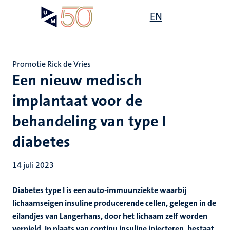
Overslaan
Open
EN
Search
My
en
UM
menu
on
naar
the
de
websit
inhoud
Promotie Rick de Vries
gaan
Een nieuw medisch
implantaat voor de
behandeling van type I
diabetes
14 juli 2023
Diabetes type I is een auto-immuunziekte waarbij
lichaamseigen insuline producerende cellen, gelegen in de
eilandjes van Langerhans, door het lichaam zelf worden
vernield. In plaats van continu insuline injecteren, bestaat