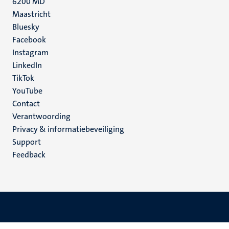
6200 MD
Maastricht
Social
Bluesky
Facebook
media
Instagram
LinkedIn
TikTok
YouTube
Menu
Contact
Verantwoording
footer
Privacy & informatiebeveiliging
(NL)
Support
Feedback