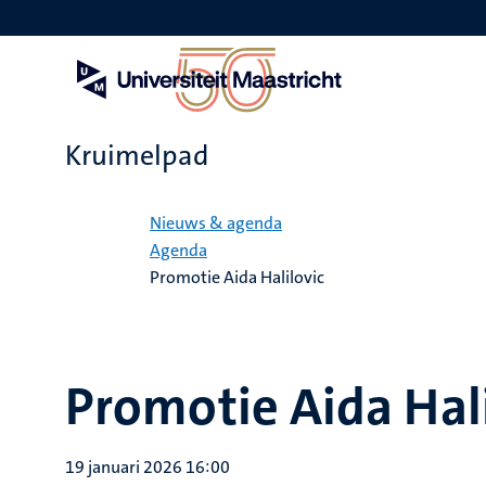
Overslaan
en
naar
de
inhoud
gaan
Kruimelpad
Home
Nieuws & agenda
Agenda
Promotie Aida Halilovic
Promotie Aida Hali
19 januari 2026 16:00