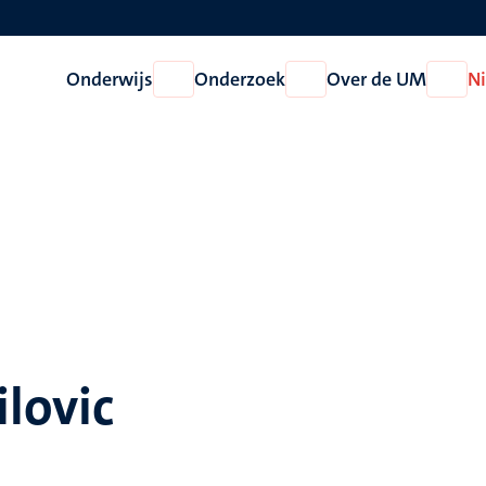
Onderwijs
Onderzoek
Over de UM
N
Open
Open
Open
Onderwijs
Onderzoek
Over
de
UM
lovic