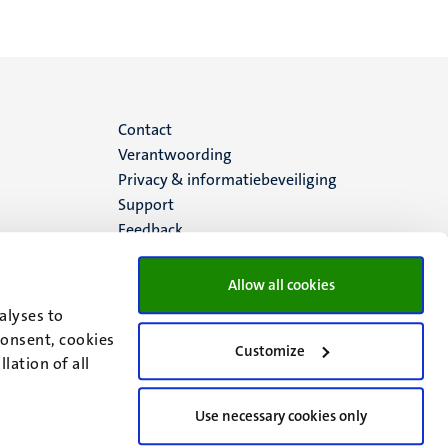
Menu
Contact
Verantwoording
footer
Privacy & informatiebeveiliging
Support
(NL)
Feedback
Allow all cookies
alyses to
consent, cookies
Customize
lation of all
Use necessary cookies only