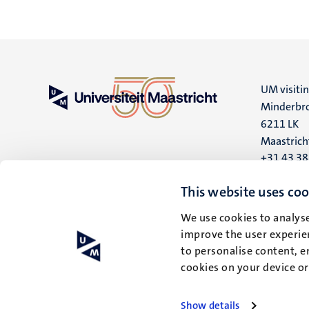
UM visiti
Minderbro
6211 LK
Maastrich
+31 43 3
UM postal
This website uses coo
P.O. Box 6
We use cookies to analyse
6200 MD
improve the user experien
Maastrich
to personalise content, e
cookies on your device o
Show details