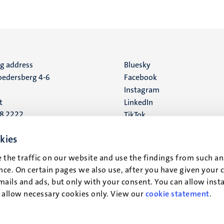
ng address
Social
Bluesky
edersberg 4-6
Facebook
media
Instagram
t
LinkedIn
88 2222
TikTok
YouTube
 address
kies
16
 the traffic on our website and use the findings from such an
ce. On certain pages we also use, after you have given your 
t
mails and ads, but only with your consent. You can allow instal
r allow necessary cookies only. View our
cookie statement
.