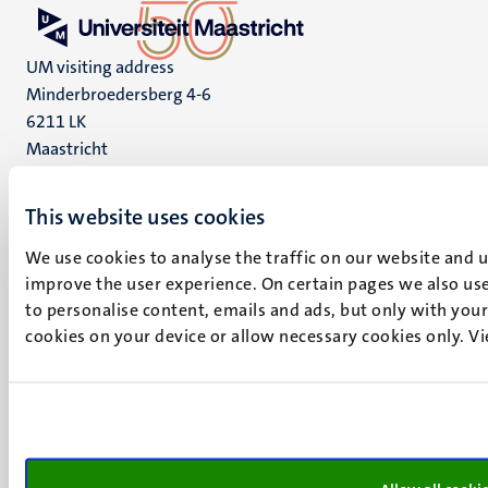
UM visiting address
Minderbroedersberg 4-6
6211 LK
Maastricht
+31 43 388 2222
This website uses cookies
UM postal address
P.O. Box 616
We use cookies to analyse the traffic on our website and 
6200 MD
improve the user experience. On certain pages we also use
Maastricht
to personalise content, emails and ads, but only with your 
Social
Bluesky
cookies on your device or allow necessary cookies only. V
Facebook
media
Instagram
LinkedIn
TikTok
YouTube