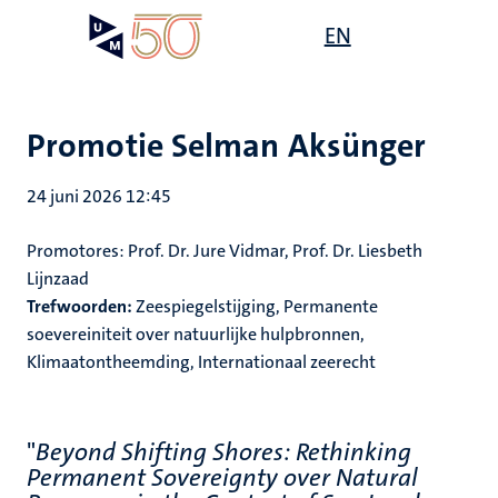
Overslaan
Open
EN
Search
My
en
UM
menu
on
naar
the
de
websit
inhoud
Promotie Selman Aksünger
gaan
24 juni 2026 12:45
Promotores:
Prof. Dr. Jure Vidmar, Prof. Dr. Liesbeth
Lijnzaad
Trefwoorden:
Zeespiegelstijging, Permanente
soevereiniteit over natuurlijke hulpbronnen,
Klimaatontheemding, Internationaal zeerecht
"
Beyond Shifting Shores: Rethinking
Permanent Sovereignty over Natural