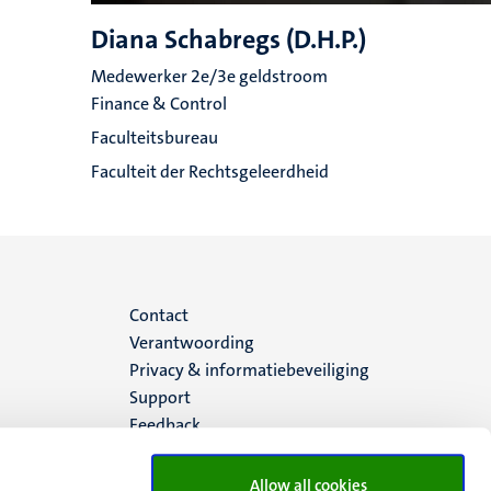
Diana Schabregs (D.H.P.)
Medewerker 2e/3e geldstroom
Finance & Control
Faculteitsbureau
Faculteit der Rechtsgeleerdheid
Menu
Contact
Verantwoording
footer
Privacy & informatiebeveiliging
Support
(NL)
Feedback
Allow all cookies