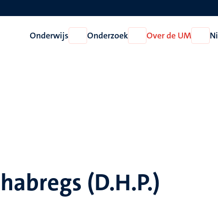
Onderwijs
Onderzoek
Over de UM
N
Open
Open
Open
Onderwijs
Onderzoek
Over
de
UM
habregs (D.H.P.)