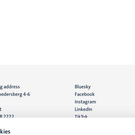
ng address
Social
Bluesky
edersberg 4-6
Facebook
media
Instagram
t
LinkedIn
88 2222
TikTok
YouTube
 address
kies