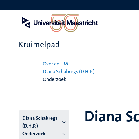
Overslaan
en
naar
de
inhoud
gaan
Kruimelpad
Home
Over de UM
Diana Schabregs (D.H.P.)
Onderzoek
Diana Sc
Diana Schabregs
(D.H.P.)
Onderzoek