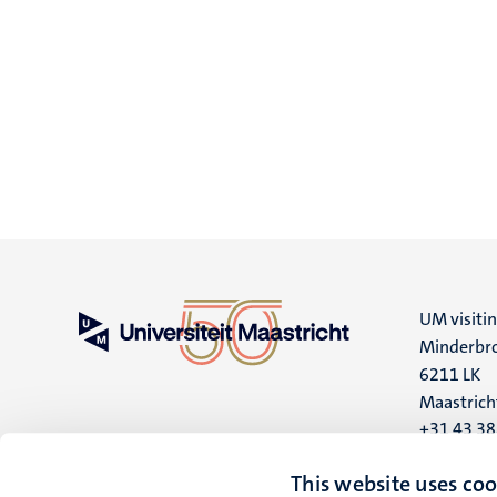
UM visiti
Minderbro
6211 LK
Maastrich
+31 43 3
UM postal
This website uses coo