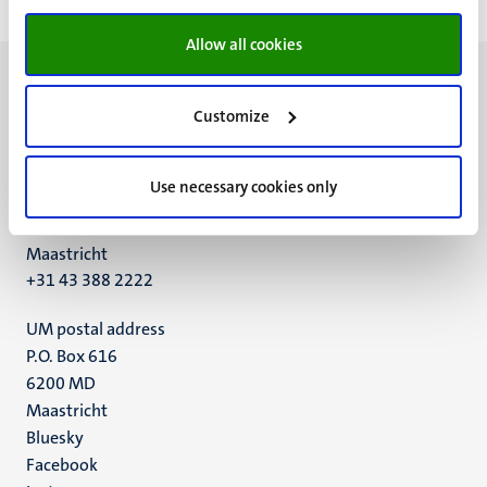
Allow all cookies
Customize
UM visiting address
Use necessary cookies only
Minderbroedersberg 4-6
6211 LK
Maastricht
+31 43 388 2222
UM postal address
P.O. Box 616
6200 MD
Maastricht
Social
Bluesky
Facebook
media