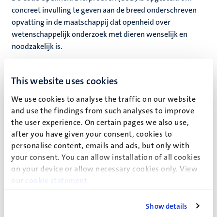
concreet invulling te geven aan de breed onderschreven
opvatting in de maatschappij dat openheid over
wetenschappelijk onderzoek met dieren wenselijk en
noodzakelijk is.
De COD en het meest recente jaarverslag Dierproeven
kunt u downloaden op de
CRISP pagina Dier
This website uses cookies
Experimenten Commissie (DEC).
We use cookies to analyse the traffic on our website
Meer informatie over gedragscodes en regelgeving bij de
and use the findings from such analyses to improve
the user experience. On certain pages we also use,
Universiteit Maastricht is beschikbaar op de website van
after you have given your consent, cookies to
de
Dier Experimenten Commissie
.
personalise content, emails and ads, but only with
De COD is in overeenstemming met de overkoepelende
your consent. You can allow installation of all cookies
UM Gedragscode Integriteit
.
on your device or allow necessary cookies only. View
our
cookie statement
.
Show details