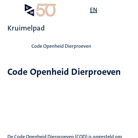
Overslaan
Open
EN
Search
My
en
UM
menu
on
naar
the
Kruimelpad
de
websit
inhoud
Home
gaan
Code Openheid Dierproeven
Code Openheid Dierproeven
De Code Openheid Dierproeven (COD) is opgesteld om