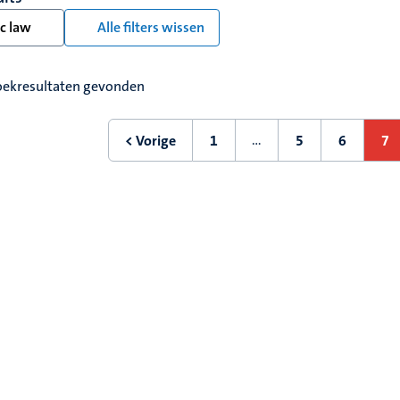
c law
Alle filters wissen
oekresultaten gevonden
ering
…
< Vorige
1
5
6
7
Vorige
Eerste
Pagina
Pagina
Hu
pagina
pagina
pa