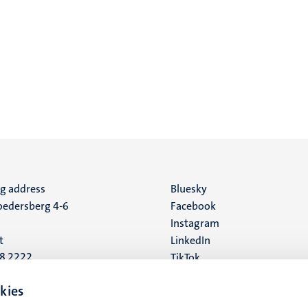
ng address
Social
Bluesky
edersberg 4-6
Facebook
media
Instagram
t
LinkedIn
88 2222
TikTok
YouTube
 address
kies
16