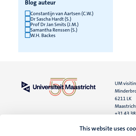
Blog auteur
Constantijn van Aartsen (C.W.)
Dr Sascha Hardt (S.)
Prof Dr Jan Smits (J.M.)
Samantha Renssen (S.)
W.H. Backes
UM visiti
Minderbro
6211 LK
Maastrich
+31 43 3
UM postal
This website uses coo
P.O. Box 6