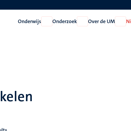
Onderwijs
Onderzoek
Over de UM
N
Open
Open
Open
Onderwijs
Onderzoek
Over
de
UM
ikelen
ults