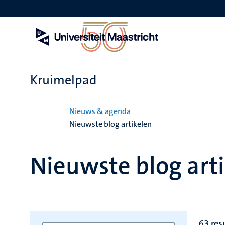
Overslaan
en
naar
de
inhoud
gaan
Kruimelpad
Home
Nieuws & agenda
Nieuwste blog artikelen
Nieuwste blog art
63 res