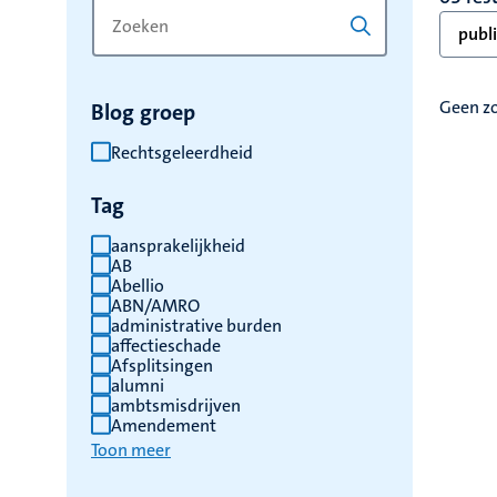
Zoek
Typ
publi
op
een
trefwoord
trefwoord
om
Geen z
Blog groep
de
resultaten
Rechtsgeleerdheid
Pagin
te
Tag
vernieuwen
aansprakelijkheid
AB
Abellio
ABN/AMRO
administrative burden
affectieschade
Afsplitsingen
alumni
ambtsmisdrijven
Amendement
Toon meer