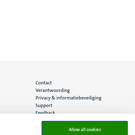
Menu
Contact
Verantwoording
footer
Privacy & informatiebeveiliging
Support
(NL)
Feedback
Allow all cookies