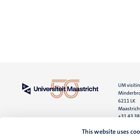
UM visiti
Minderbro
6211 LK
Maastrich
+31 43 3
UM postal
This website uses coo
P.O. Box 6