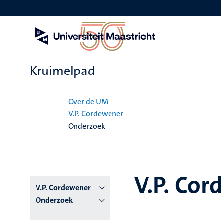
Overslaan
en
naar
de
inhoud
gaan
Kruimelpad
Home
Over de UM
V.P. Cordewener
Onderzoek
V.P. Co
V.P. Cordewener
Onderzoek