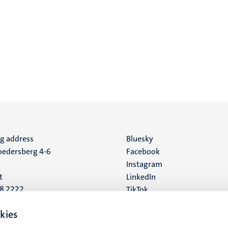
ng address
Social
Bluesky
edersberg 4-6
Facebook
media
Instagram
t
LinkedIn
88 2222
TikTok
YouTube
 address
kies
16