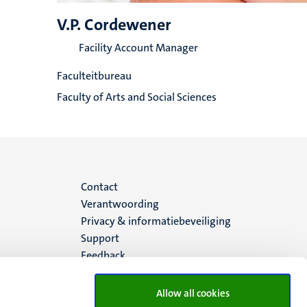
V.P. Cordewener
Facility Account Manager
Faculteitbureau
Faculty of Arts and Social Sciences
Menu
Contact
Verantwoording
footer
Privacy & informatiebeveiliging
Support
(NL)
Feedback
Allow all cookies