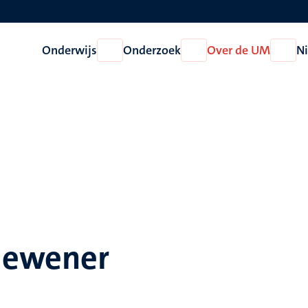
Onderwijs
Onderzoek
Over de UM
N
Open
Open
Open
Onderwijs
Onderzoek
Over
de
UM
rdewener