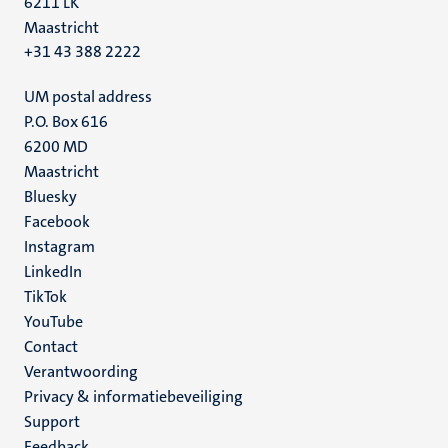
6211 LK
Maastricht
+31 43 388 2222
UM postal address
P.O. Box 616
6200 MD
Maastricht
Social
Bluesky
Facebook
media
Instagram
LinkedIn
TikTok
YouTube
Menu
Contact
Verantwoording
footer
Privacy & informatiebeveiliging
(NL)
Support
Feedback