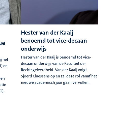
Hester van der Kaaij
benoemd tot vice-decaan
ue
B
onderwijs
r
Hester van der Kaaij is benoemd tot vice-
v
j het
decaan onderwijs van de Faculteit der
t) en
D
Rechtsgeleerdheid. Van der Kaaij volgt
h
Sjoerd Claessens op en zal deze rol vanaf het
een
2
nieuwe academisch jaar gaan vervullen.
atie
D
O).
(