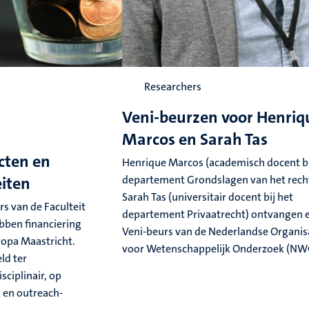
Researchers
Veni-beurzen voor Henriq
Marcos en Sarah Tas
cten en
Henrique Marcos (academisch docent bi
eiten
departement Grondslagen van het rech
Sarah Tas (universitair docent bij het
s van de Faculteit
departement Privaatrecht) ontvangen 
bben financiering
Veni-beurs van de Nederlandse Organis
opa Maastricht.
voor Wetenschappelijk Onderzoek (NW
ld ter
sciplinair, op
 en outreach-