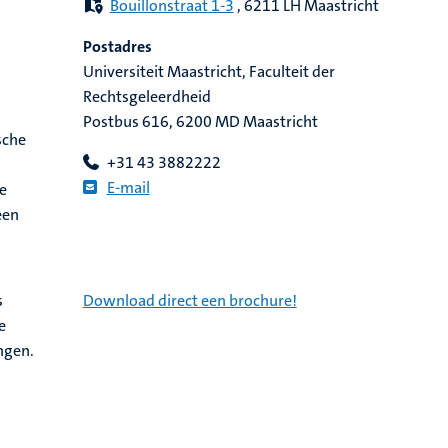
Bouillonstraat 1-3
, 6211 LH Maastricht
Postadres
Universiteit Maastricht, Faculteit der
Rechtsgeleerdheid
Postbus 616, 6200 MD Maastricht
sche
+
31 43 3882222
E
-mail
ie
een
s
Download direct een brochure!
e
ngen.