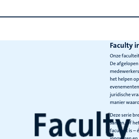
Faculty i
Onze facultei
De afgelopen 
medewerkers b
het helpen op
evenementen 
juridische vr
manier waaro
Deze serie br
samen. Of het
faculteit is –
innoveren en