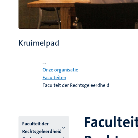
Kruimelpad
Home
...
Onze organisatie
Faculteiten
Faculteit der Rechtsgeleerdheid
Facultei
Hoofmenu
Faculteit der
Rechtsgeleerdheid
niveau