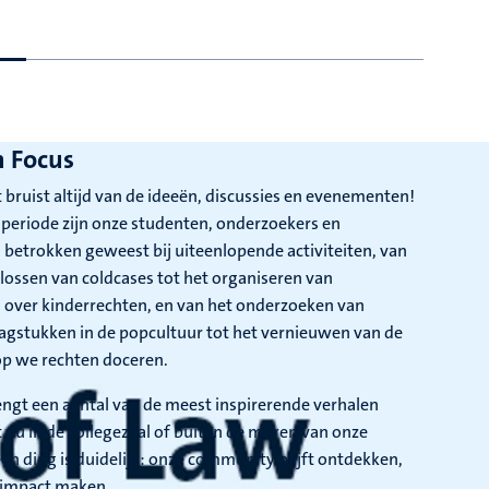
n Focus
t bruist altijd van de ideeën, discussies en evenementen!
periode zijn onze studenten, onderzoekers en
etrokken geweest bij uiteenlopende activiteiten, van
lossen van coldcases tot het organiseren van
over kinderrechten, en van het onderzoeken van
aagstukken in de popcultuur tot het vernieuwen van de
p we rechten doceren.
engt een aantal van de meest inspirerende verhalen
 nu in de collegezaal of buiten de muren van onze
 één ding is duidelijk: onze community blijft ontdekken,
 impact maken.