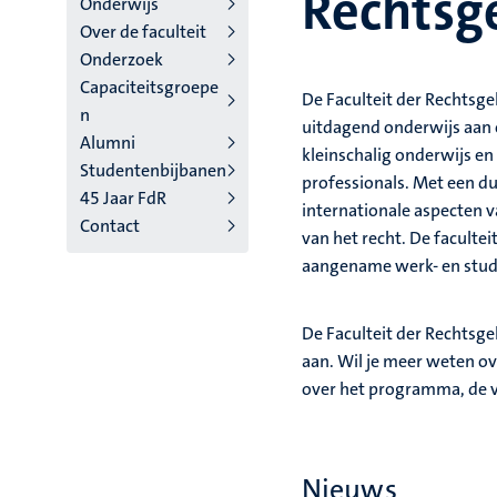
Rechtsg
Onderwijs
Over de faculteit
4
Onderzoek
Nederlands
Capaciteitsgroepe
De Faculteit der Rechtsge
n
(NL)
uitdagend onderwijs aan o
Alumni
kleinschalig onderwijs en
Studentenbijbanen
professionals. Met een du
45 Jaar FdR
internationale aspecten v
Contact
van het recht. De faculte
aangename werk- en stud
De Faculteit der Rechtsg
aan. Wil je meer weten o
over het programma, de v
Nieuws