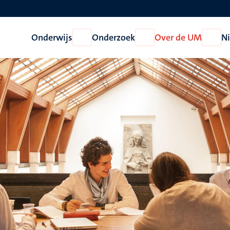
Onderwijs
Onderzoek
Over de UM
N
Open
Open
Open
Onderwijs
Onderzoek
Over
de
UM