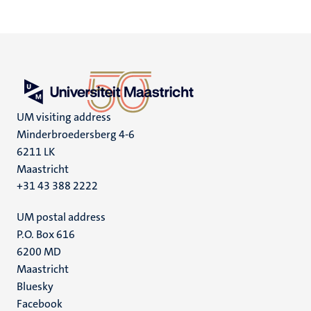
UM visiting address
Minderbroedersberg 4-6
6211 LK
Maastricht
+31 43 388 2222
UM postal address
P.O. Box 616
6200 MD
Maastricht
Social
Bluesky
Facebook
media