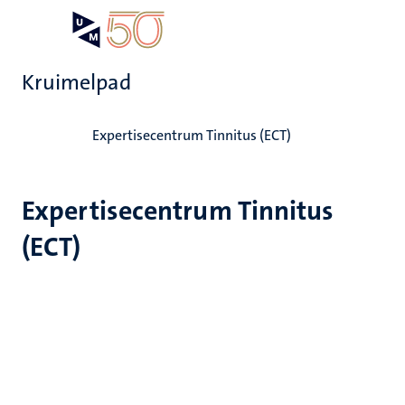
Overslaan
Open
Search
My
en
UM
menu
on
naar
the
Kruimelpad
de
websit
inhoud
Home
gaan
Expertisecentrum Tinnitus (ECT)
Expertisecentrum Tinnitus
(ECT)