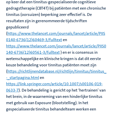
op keer dat een tinnitus-gespecialiseerde cognitieve
gedragstherapie (CBT4T) bij patiënten met een chronische
tinnitus (oorsuizen) beperking zeer effectief is. De
resultaten zijn in gerenommeerde tijdschriften
gepubliceerd
(
https://www.thelancet.com/journals/lancet/article/PIIS
0140-6736(12)60469-3/fulltext
en
https://www.thelancet.com/journals/lancet/article/PIIS0
140-6736(12)60561-3/fulltext
) en er is consensus in
wetenschappelijke en klinische kringen is dat dit eerste
keuze behandeling voor tinnitus patiënten moet zijn
(
https://richtlijnendatabase.nl/richtlijn/tinnitus/tinnitus_
-_startpagina.html
en
https://link.springer.com/article/10.1007/s00106-019-
0633-7
). De behandeling is gericht op het ‘hertrainen’ van
het brein, in de waarneming van een hinderlijke tinnitus
met gebruik van Exposure (blootstelling). In het
gespecialiseerde tinnitus behandelteam werken een