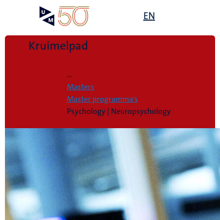
Overslaan
Open
EN
Search
My
en
UM
menu
on
naar
the
de
Kruimelpad
websit
inhoud
Home
gaan
...
Masters
Master programma's
Psychology | Neuropsychology