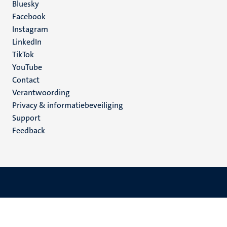
Social
Bluesky
Facebook
media
Instagram
LinkedIn
TikTok
YouTube
Menu
Contact
Verantwoording
footer
Privacy & informatiebeveiliging
(NL)
Support
Feedback