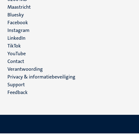
Maastricht
Social
Bluesky
Facebook
media
Instagram
LinkedIn
TikTok
YouTube
Menu
Contact
Verantwoording
footer
Privacy & informatiebeveiliging
(NL)
Support
Feedback