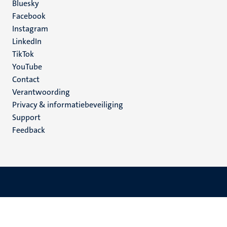
Social
Bluesky
Facebook
media
Instagram
LinkedIn
TikTok
YouTube
Menu
Contact
Verantwoording
footer
Privacy & informatiebeveiliging
(NL)
Support
Feedback