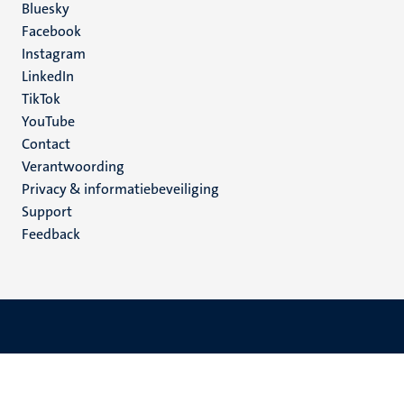
Social
Bluesky
Facebook
media
Instagram
LinkedIn
TikTok
YouTube
Menu
Contact
Verantwoording
footer
Privacy & informatiebeveiliging
(NL)
Support
Feedback