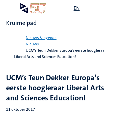
Overslaan
Open
EN
Search
My
en
UM
menu
on
naar
the
Kruimelpad
de
websit
inhoud
Home
gaan
Nieuws & agenda
Nieuws
UCM’s Teun Dekker Europa’s eerste hoogleraar
Liberal Arts and Sciences Education!
UCM’s Teun Dekker Europa’s
eerste hoogleraar Liberal Arts
and Sciences Education!
11 oktober 2017