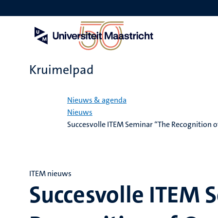
Overslaan
en
naar
de
inhoud
gaan
Kruimelpad
Home
Nieuws & agenda
Nieuws
Succesvolle ITEM Seminar “The Recognition of
ITEM nieuws
Succesvolle ITEM 