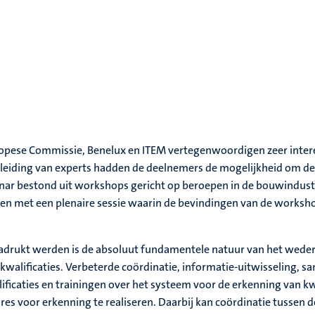
opese Commissie, Benelux en ITEM vertegenwoordigen zeer intere
leiding van experts hadden de deelnemers de mogelijkheid om de 
nar bestond uit workshops gericht op beroepen in de bouwindustr
ten met een plenaire sessie waarin de bevindingen van de works
adrukt werden is de absoluut fundamentele natuur van het wede
 kwalificaties. Verbeterde coördinatie, informatie-uitwisseling, 
ficaties en trainingen over het systeem voor de erkenning van kw
es voor erkenning te realiseren. Daarbij kan coördinatie tussen d