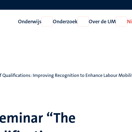
Onderwijs
Onderzoek
Over de UM
N
Open
Open
Open
Onderwijs
Onderzoek
Over
de
UM
 Qualifications: Improving Recognition to Enhance Labour Mobili
Seminar “The