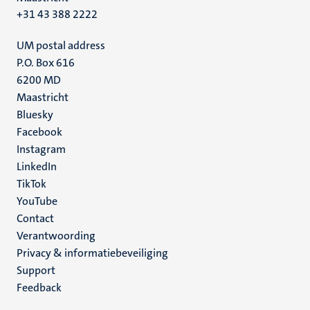
+31 43 388 2222
UM postal address
P.O. Box 616
6200 MD
Maastricht
Social
Bluesky
Facebook
media
Instagram
LinkedIn
TikTok
YouTube
Menu
Contact
Verantwoording
footer
Privacy & informatiebeveiliging
(NL)
Support
Feedback