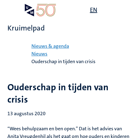
Overslaan
Open
EN
Search
My
en
UM
menu
on
naar
the
Kruimelpad
de
websit
inhoud
Home
gaan
Nieuws & agenda
Nieuws
Ouderschap in tijden van crisis
Ouderschap in tijden van
crisis
13 augustus 2020
“Wees behulpzaam en ben open.” Dat is het advies van
Anita Vreugdenhil als het gaat om hoe ouders en kinderen