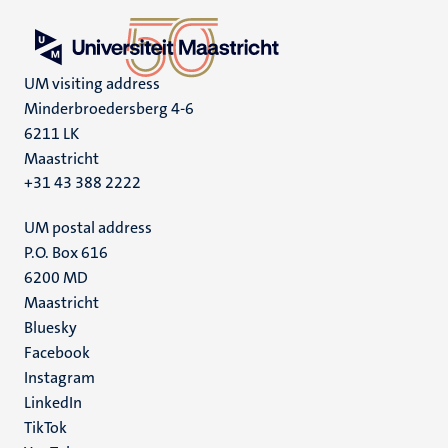
UM visiting address
Minderbroedersberg 4-6
6211 LK
Maastricht
+31 43 388 2222
UM postal address
P.O. Box 616
6200 MD
Maastricht
Social
Bluesky
Facebook
media
Instagram
LinkedIn
TikTok