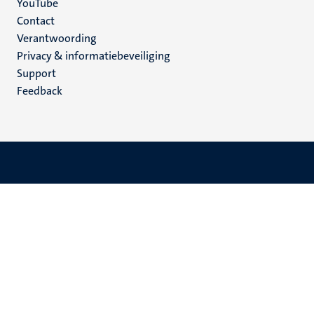
YouTube
Menu
Contact
Verantwoording
footer
Privacy & informatiebeveiliging
(NL)
Support
Feedback