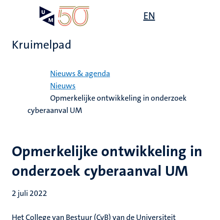
Overslaan
Open
EN
Search
My
en
UM
menu
on
naar
the
Kruimelpad
de
websit
inhoud
Home
gaan
Nieuws & agenda
Nieuws
Opmerkelijke ontwikkeling in onderzoek
cyberaanval UM
Opmerkelijke ontwikkeling in
onderzoek cyberaanval UM
2 juli 2022
Het College van Bestuur (CvB) van de Universiteit