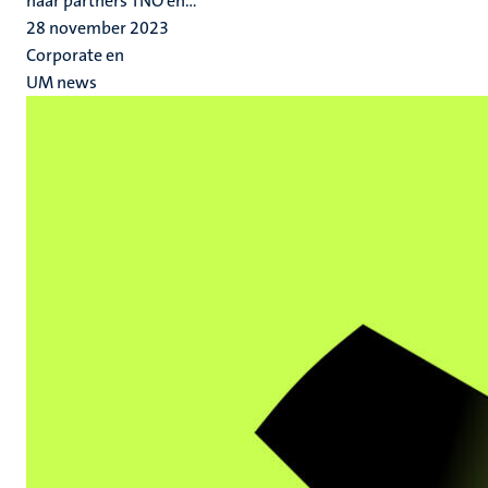
haar partners TNO en...
28 november 2023
Corporate en
UM news