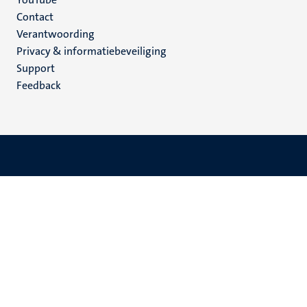
Menu
Contact
Verantwoording
footer
Privacy & informatiebeveiliging
(NL)
Support
Feedback