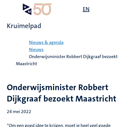
Overslaan
Open
EN
Search
My
en
UM
menu
on
naar
the
Kruimelpad
de
websit
inhoud
Home
gaan
Nieuws & agenda
Nieuws
Onderwijsminister Robbert Dijkgraaf bezoekt
Maastricht
Onderwijsminister Robbert
Dijkgraaf bezoekt Maastricht
24 mei 2022
“Om een goed idee te krijgen, moet je heel veel goede