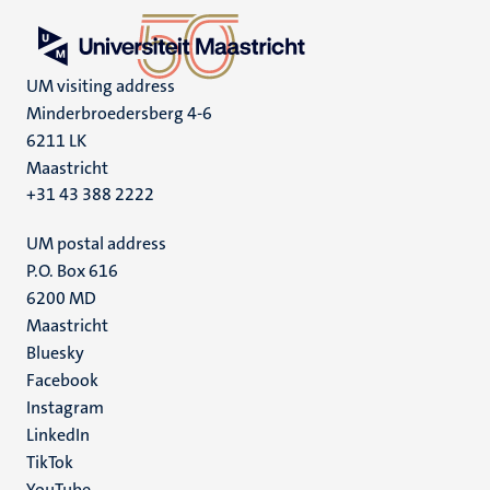
UM visiting address
Minderbroedersberg 4-6
6211 LK
Maastricht
+31 43 388 2222
UM postal address
P.O. Box 616
6200 MD
Maastricht
Social
Bluesky
Facebook
media
Instagram
LinkedIn
TikTok
YouTube