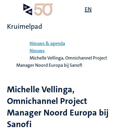
Overslaan
Open
EN
Search
My
en
UM
menu
on
naar
the
Kruimelpad
de
websit
inhoud
Home
gaan
Nieuws & agenda
Nieuws
Michelle Vellinga, Omnichannel Project
Manager Noord Europa bij Sanofi
Michelle Vellinga,
Omnichannel Project
Manager Noord Europa bij
Sanofi