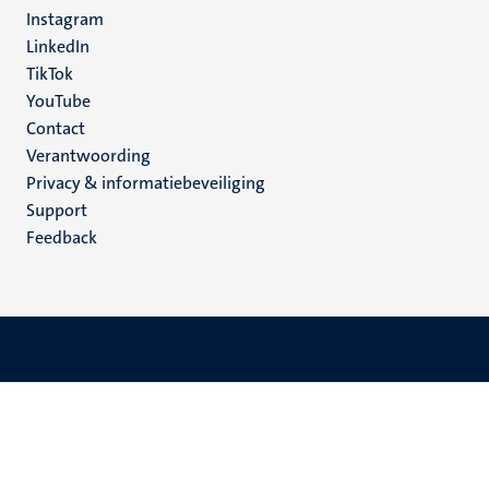
media
Instagram
LinkedIn
TikTok
YouTube
Menu
Contact
Verantwoording
footer
Privacy & informatiebeveiliging
(NL)
Support
Feedback