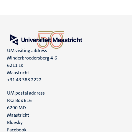
UM visiting address
Minderbroedersberg 4-6
6211 LK
Maastricht
+31 43 388 2222
UM postal address
P.O. Box 616
6200 MD
Maastricht
Social
Bluesky
Facebook