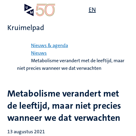
Overslaan
Open
EN
Search
My
en
UM
menu
on
naar
the
Kruimelpad
de
websit
inhoud
Home
gaan
Nieuws & agenda
Nieuws
Metabolisme verandert met de leeftijd, maar
niet precies wanneer we dat verwachten
Metabolisme verandert met
de leeftijd, maar niet precies
wanneer we dat verwachten
13 augustus 2021