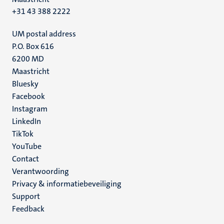
+31 43 388 2222
UM postal address
P.O. Box 616
6200 MD
Maastricht
Social
Bluesky
Facebook
media
Instagram
LinkedIn
TikTok
YouTube
Menu
Contact
Verantwoording
footer
Privacy & informatiebeveiliging
(NL)
Support
Feedback