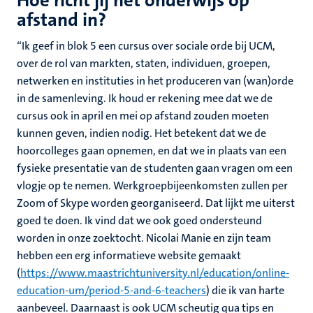
Hoe richt jij het onderwijs op
afstand in?
“Ik geef in blok 5 een cursus over sociale orde bij UCM,
over de rol van markten, staten, individuen, groepen,
netwerken en instituties in het produceren van (wan)orde
in de samenleving. Ik houd er rekening mee dat we de
cursus ook in april en mei op afstand zouden moeten
kunnen geven, indien nodig. Het betekent dat we de
hoorcolleges gaan opnemen, en dat we in plaats van een
fysieke presentatie van de studenten gaan vragen om een
vlogje op te nemen. Werkgroepbijeenkomsten zullen per
Zoom of Skype worden georganiseerd. Dat lijkt me uiterst
goed te doen. Ik vind dat we ook goed ondersteund
worden in onze zoektocht. Nicolai Manie en zijn team
hebben een erg informatieve website gemaakt
(
https://www.maastrichtuniversity.nl/education/online-
education-um/period-5-and-6-teachers
) die ik van harte
aanbeveel. Daarnaast is ook UCM scheutig qua tips en