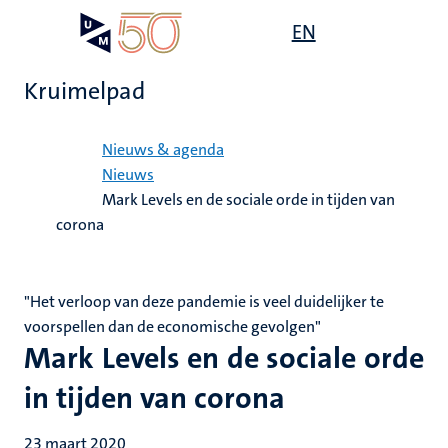
Overslaan
Open
EN
Search
My
en
UM
menu
on
naar
the
Kruimelpad
de
websit
inhoud
Home
gaan
Nieuws & agenda
Nieuws
Mark Levels en de sociale orde in tijden van
corona
"Het verloop van deze pandemie is veel duidelijker te
voorspellen dan de economische gevolgen"
Mark Levels en de sociale orde
in tijden van corona
23 maart 2020