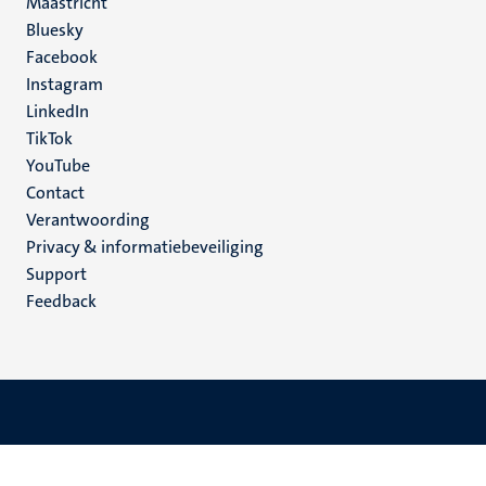
Maastricht
Social
Bluesky
Facebook
media
Instagram
LinkedIn
TikTok
YouTube
Menu
Contact
Verantwoording
footer
Privacy & informatiebeveiliging
(NL)
Support
Feedback