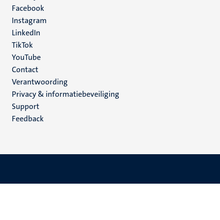
Facebook
media
Instagram
LinkedIn
TikTok
YouTube
Menu
Contact
Verantwoording
footer
Privacy & informatiebeveiliging
(NL)
Support
Feedback