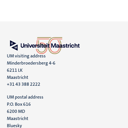
UM visiting address
Minderbroedersberg 4-6
6211 LK
Maastricht
+31 43 388 2222
UM postal address
P.O. Box 616
6200 MD
Maastricht
Social
Bluesky