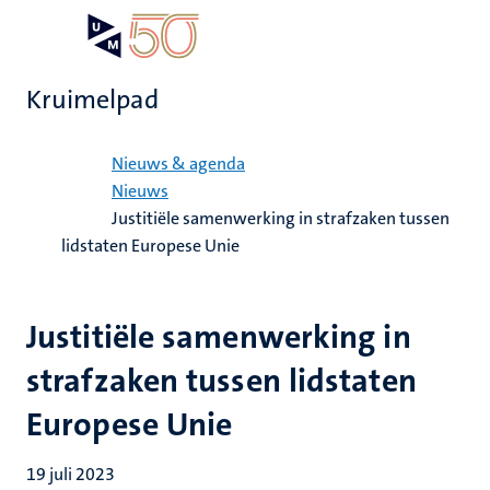
Overslaan
Open
Search
My
en
UM
menu
on
naar
the
Kruimelpad
de
websit
inhoud
Home
gaan
Nieuws & agenda
Nieuws
Justitiële samenwerking in strafzaken tussen
lidstaten Europese Unie
Justitiële samenwerking in
strafzaken tussen lidstaten
Europese Unie
19 juli 2023