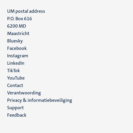
UM postal address
P.O. Box 616
6200 MD
Maastricht
Social
Bluesky
Facebook
media
Instagram
LinkedIn
TikTok
YouTube
Menu
Contact
Verantwoording
footer
Privacy & informatiebeveiliging
(NL)
Support
Feedback