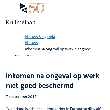
Overslaan
Open
Search
My
en
UM
menu
on
naar
the
Kruimelpad
de
websit
inhoud
Home
gaan
Nieuws & agenda
Nieuws
Inkomen na ongeval op werk niet goed
beschermd
Inkomen na ongeval op werk
niet goed beschermd
7 september 2015
'Nederland is echt een uitzondering in Europa op dit vlak',