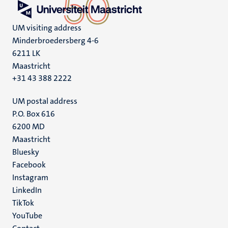
UM visiting address
Minderbroedersberg 4-6
6211 LK
Maastricht
+31 43 388 2222
UM postal address
P.O. Box 616
6200 MD
Maastricht
Social
Bluesky
Facebook
media
Instagram
LinkedIn
TikTok
YouTube