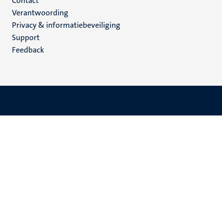
Menu
Contact
Verantwoording
footer
Privacy & informatiebeveiliging
(NL)
Support
Feedback