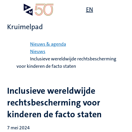
Overslaan
Open
EN
Search
My
en
UM
menu
on
naar
the
Kruimelpad
de
websit
inhoud
Home
gaan
Nieuws & agenda
Nieuws
Inclusieve wereldwijde rechtsbescherming
voor kinderen de facto staten
Inclusieve wereldwijde
rechtsbescherming voor
kinderen de facto staten
7 mei 2024