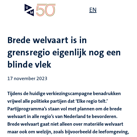
Overslaan
Open
EN
Search
My
en
UM
menu
on
naar
the
de
websit
inhoud
Brede welvaart is in
gaan
grensregio eigenlijk nog een
blinde vlek
17 november 2023
Tijdens de huidige verkiezingscampagne benadrukken
vrijwel alle politieke partijen dat ‘Elke regio telt.’
Partijprogramma’s staan vol met plannen om de brede
welvaart in alle regio’s van Nederland te bevorderen.
Brede welvaart gaat niet alleen over materiële welvaart
maar ook om welzijn, zoals bijvoorbeeld de leefomgeving,