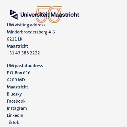
UM visiting address
Minderbroedersberg 4-6
6211 LK
Maastricht
+31 43 388 2222
UM postal address
P.O. Box 616
6200 MD
Maastricht
Social
Bluesky
Facebook
media
Instagram
LinkedIn
TikTok