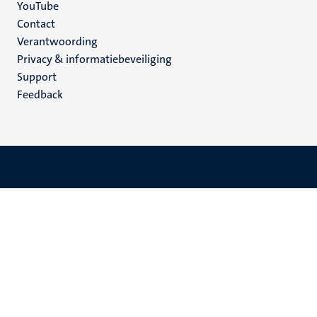
YouTube
Menu
Contact
Verantwoording
footer
Privacy & informatiebeveiliging
(NL)
Support
Feedback