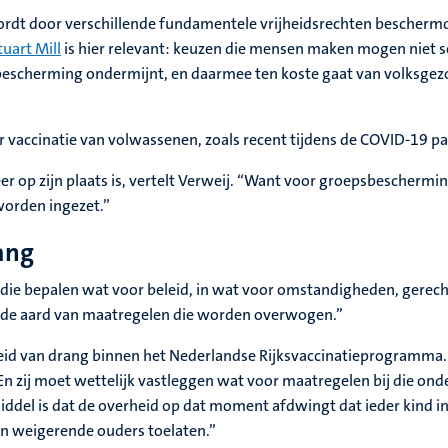
ordt door verschillende fundamentele vrijheidsrechten beschermd, 
tuart Mill
is hier relevant: keuzen die mensen maken mogen niet sc
sbescherming ondermijnt, en daarmee ten koste gaat van volksgez
or vaccinatie van volwassenen, zoals recent tijdens de COVID-19 
er op zijn plaats is, vertelt Verweij. “Want voor groepsbescherming
worden ingezet.”
ang
n die bepalen wat voor beleid, in wat voor omstandigheden, gerech
 en de aard van maatregelen die worden overwogen.”
heid van drang binnen het Nederlandse Rijksvaccinatieprogramma. 
En zij moet wettelijk vastleggen wat voor maatregelen bij die on
iddel is dat de overheid op dat moment afdwingt dat ieder kind 
an weigerende ouders toelaten.”