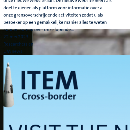
onze nieuwe website aan. De nieuwe website heeft als
doel te dienen als platform voor informatie over al
onze grensoverschrijdende activiteiten zodat u als
bezoeker op een gemakkelijke manier alles te weten
kunnen komen over onze lopende...
22 mei 2023
Researchers en
UM news