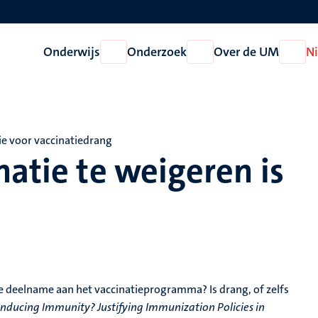
Onderwijs
Onderzoek
Over de UM
N
Open
Open
Open
Onderwijs
Onderzoek
Over
de
UM
e voor vaccinatiedrang
natie te weigeren is
e deelname aan het vaccinatieprogramma? Is drang, of zelfs
Inducing Immunity? Justifying Immunization Policies in