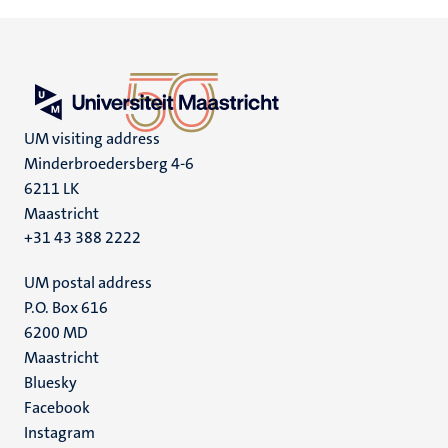
UM visiting address
Minderbroedersberg 4-6
6211 LK
Maastricht
+31 43 388 2222
UM postal address
P.O. Box 616
6200 MD
Maastricht
Social
Bluesky
Facebook
media
Instagram