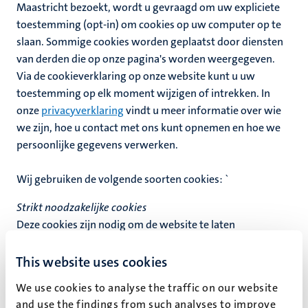
Maastricht bezoekt, wordt u gevraagd om uw expliciete
toestemming (opt-in) om cookies op uw computer op te
slaan. Sommige cookies worden geplaatst door diensten
van derden die op onze pagina's worden weergegeven.
Via de cookieverklaring op onze website kunt u uw
toestemming op elk moment wijzigen of intrekken. In
onze
privacyverklaring
vindt u meer informatie over wie
we zijn, hoe u contact met ons kunt opnemen en hoe we
persoonlijke gegevens verwerken.
Wij gebruiken de volgende soorten cookies: `
Strikt noodzakelijke cookies
Deze cookies zijn nodig om de website te laten
functioneren en kunnen niet in onze systemen worden
uitgeschakeld. Ze worden meestal alleen ingesteld naar
This website uses cookies
aanleiding van een actie van uw kant waarmee u een
We use cookies to analyse the traffic on our website
dienst aanvraagt, zoals het instellen van uw
and use the findings from such analyses to improve