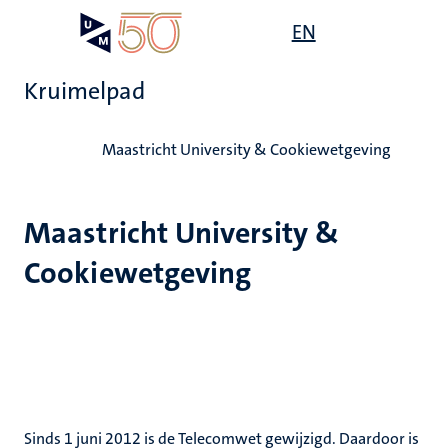
Overslaan
Open
EN
Search
My
en
UM
menu
on
naar
the
Kruimelpad
de
websit
inhoud
Home
gaan
Maastricht University & Cookiewetgeving
Maastricht University &
Cookiewetgeving
Sinds 1 juni 2012 is de Telecomwet gewijzigd. Daardoor is