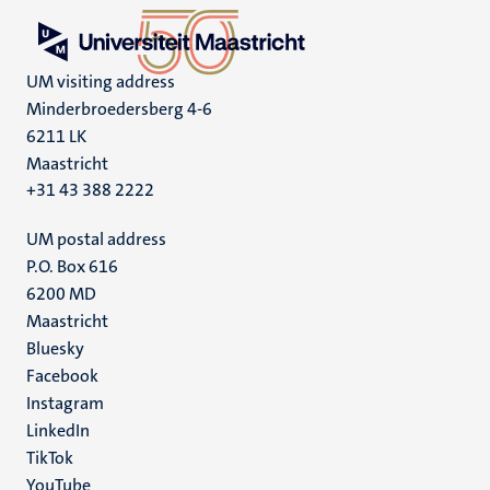
UM visiting address
Minderbroedersberg 4-6
6211 LK
Maastricht
+31 43 388 2222
UM postal address
P.O. Box 616
6200 MD
Maastricht
Social
Bluesky
Facebook
media
Instagram
LinkedIn
TikTok
YouTube