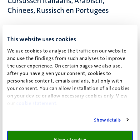
Cursussen Italiaans, Arabisch,
Chinees, Russisch en Portugees
Italiaans
Intake op afspraak, op maandag-, dinsdag-, woensdag- en
This website uses cookies
donderdagochtend. Mail je vraag over je taalniveau, je
We use cookies to analyse the traffic on our website
huidige niveau en stel je beschikbare data en tijden voor
and use the findings from such analyses to improve
aan
Valeria de Stefano
en zij neemt contact met je op om
the user experience. On certain pages we also use,
de juiste cursus te adviseren. Indien nodig zal er een
after you have given your consent, cookies to
intakegesprek worden gepland. De uitslag van de test is
personalise content, emails and ads, but only with
definitief (kan niet over gediscussieerd worden). Indien
your consent. You can allow installation of all cookies
nodig zullen we je inschrijving aanpassen. Als je je nog niet
on your device or allow necessary cookies only. View
hebt ingeschreven,
schrijf je dan online in
voor het niveau
our
cookie statement
.
dat de docent adviseert. Voor meer informatie over de
cursus kijk
hier
.
Show details
Arabisch
Intake op afspraak, alleen op maandag- en
Allow all cookies