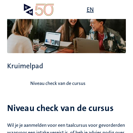
Overslaan
Open
EN
Search
My
en
UM
menu
on
naar
the
de
websit
inhoud
gaan
Kruimelpad
Home
Niveau check van de cursus
Niveau check van de cursus
Wil je je aanmelden voor een taalcursus voor gevorderden
waarvoor een intake vereist is, of heb je advies nodig over