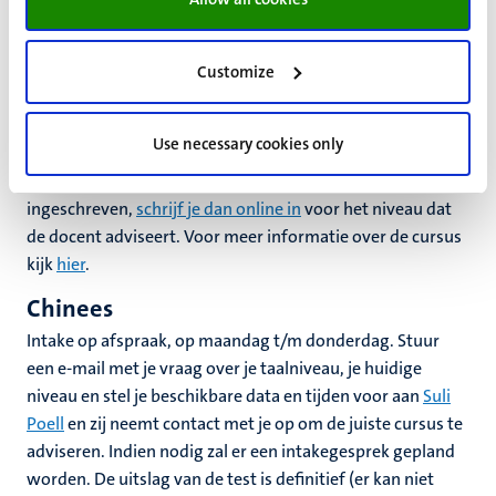
woensdagmiddag. Stuur een e-mail naar
Mohammad
Khalaf
met je vraag op taalniveau, je huidige niveau en stel
je beschikbare data en tijden voor en hij neemt contact
Customize
met je op. Indien nodig zal er een intakegesprek gepland
worden. De uitslag van de test is definitief (kan niet over
Use necessary cookies only
gediscussieerd worden). Indien nodig zullen we je
inschrijving aanpassen. Als je je nog niet hebt
ingeschreven,
schrijf je dan online in
voor het niveau dat
de docent adviseert. Voor meer informatie over de cursus
kijk
hier
.
Chinees
Intake op afspraak, op maandag t/m donderdag. Stuur
een e-mail met je vraag over je taalniveau, je huidige
niveau en stel je beschikbare data en tijden voor aan
Suli
Poell
en zij neemt contact met je op om de juiste cursus te
adviseren. Indien nodig zal er een intakegesprek gepland
worden. De uitslag van de test is definitief (er kan niet